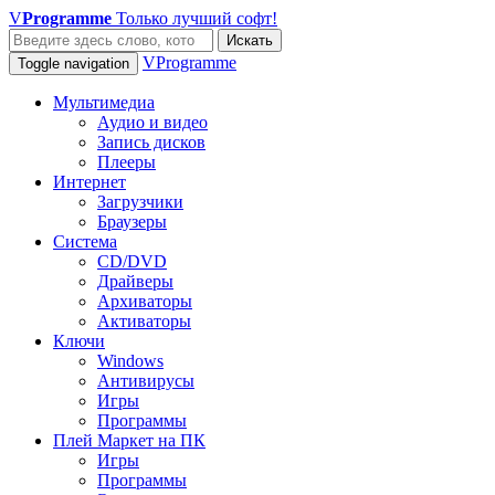
V
Programme
Только лучший софт!
Искать
VProgramme
Toggle navigation
Мультимедиа
Аудио и видео
Запись дисков
Плееры
Интернет
Загрузчики
Браузеры
Система
CD/DVD
Драйверы
Архиваторы
Активаторы
Ключи
Windows
Антивирусы
Игры
Программы
Плей Маркет на ПК
Игры
Программы