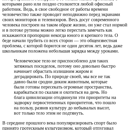
которыми рано или поздно столкнется любой офисный
работник. Ведь, в свое свободное от работы времени
человечество также проводит неподвижно перед экранами
своих мониторов и телевизоров. Весь досуг современного
человека построен на таком образе жизни, он уже стал нормой
и в потоке рутины можно легко перестать замечать как
искажаются пропорции некогда юного и крепкого тела. О
беде начали трубить со всех сторон — это общеизвестная
проблема, с которой борются не один десяток лет, ведь даже
школьникам положена небольшая зарядка между уроками.
Человеческое тело не приспособлено для таких
затяжных посиделок, потому оно довольно быстро
начинает обрастать излишним жиром и
деградировать. По природе своей, мы все не так
давно были сродни диким животным, которые
были готовы пересекать огромные пространства,
карабкаться по скалам и охотиться на дичь. Но
блага цивилизации отодвинули эти приоритеты на
задворку первостепенных приоритетов, что пошло
на пользу, развив культуру до небывалых высот,
вот только тело этим не подтянуть.
В середине прошлого века популяризировать спорт было
принято гротескным культуризмом, который отпугивал