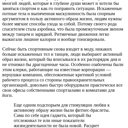
многий людей, которые в глубине души может и хотели бы
заняться спортом и как-то поправить ситуации. Искаженные
потные тела и выпяченная маскулинность была спорным
аргументом в пользу активного образа жизни, людям нужны
более мягкие способы ухода за собой. Потому своего рода
спасителем стала аэробика, что была промежуточным звеном
между танцем и зарядкой. Ритмичные движения легко
выжигали лишние калории и вообще тонизировали.
Сейчас быть спортивным снова входит в моду, никаких
больше искаженных тел и танцев, люди выбирают активный
образ жизни, который бы вписывался в их распорядок дня и
не отнимал бы драгоценные часы. Особенно озабочены были
этим клерки, работающие на известные корпорации —
верхушки компании, обеспокоенные критикой условий
рабочего процесса со стороны правоохранительных
организаций, довольно быстро оборудовали практически все
свои офисы собственными спортзалами и комнатами для
йоги.
Еще одним подспорьем для стимуляции любви к
активному образу жизни были фитнес-браслеты.
Сама по себе идея гаджета, который бы
отслеживал те или иные показатели
жизнедеятельности не была новой. Расцвет