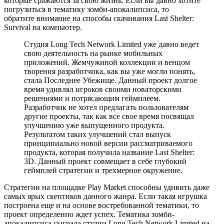
которые сражаются за свою жизнь. Если вы давно хотите
погрузиться в тематику зомби-апокалипсиса, то
обратите внимание на способы скачивания Last Shelter:
Survival на компьютер.
Студия Long Tech Network Limited уже давно ведет
свою деятельность на рынке мобильных
приложений. Жемчужиной коллекции и венцом
творения разработчика, как вы уже могли понять,
стала Последнее Убежище. Данный проект долгое
время удивлял игроков своими новаторскими
решениями и потрясающим геймплеем.
Разработчик не хотел предлагать пользователям
другие проекты, так как все свое время посвящал
улучшению уже выпущенного продукта.
Результатом таких улучшений стал выпуск
принципиально новой версии рассматриваемого
продукта, которая получила название Last Shelter:
3D. Данный проект совмещает в себе глубокий
геймплей стратегии и трехмерное окружение.
Стратегии на площадке Play Market способны удивить даже
самых ярых скептиков данного жанра. Если такая игрушка
построена еще и на основе востребованной тематики, то
проект определенно ждет успех. Тематика зомби-
апокалипсиса сыграла студии Long Tech Network Limited на