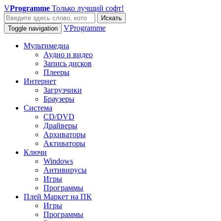
V
Programme
Только лучший софт!
Искать
VProgramme
Toggle navigation
Мультимедиа
Аудио и видео
Запись дисков
Плееры
Интернет
Загрузчики
Браузеры
Система
CD/DVD
Драйверы
Архиваторы
Активаторы
Ключи
Windows
Антивирусы
Игры
Программы
Плей Маркет на ПК
Игры
Программы