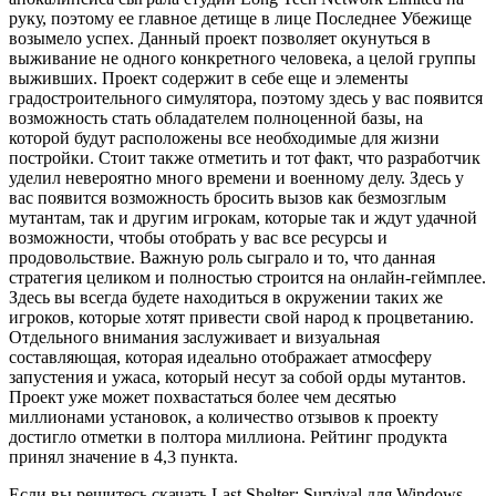
руку, поэтому ее главное детище в лице Последнее Убежище
возымело успех. Данный проект позволяет окунуться в
выживание не одного конкретного человека, а целой группы
выживших. Проект содержит в себе еще и элементы
градостроительного симулятора, поэтому здесь у вас появится
возможность стать обладателем полноценной базы, на
которой будут расположены все необходимые для жизни
постройки. Стоит также отметить и тот факт, что разработчик
уделил невероятно много времени и военному делу. Здесь у
вас появится возможность бросить вызов как безмозглым
мутантам, так и другим игрокам, которые так и ждут удачной
возможности, чтобы отобрать у вас все ресурсы и
продовольствие. Важную роль сыграло и то, что данная
стратегия целиком и полностью строится на онлайн-геймплее.
Здесь вы всегда будете находиться в окружении таких же
игроков, которые хотят привести свой народ к процветанию.
Отдельного внимания заслуживает и визуальная
составляющая, которая идеально отображает атмосферу
запустения и ужаса, который несут за собой орды мутантов.
Проект уже может похвастаться более чем десятью
миллионами установок, а количество отзывов к проекту
достигло отметки в полтора миллиона. Рейтинг продукта
принял значение в 4,3 пункта.
Если вы решитесь скачать Last Shelter: Survival для Windows,