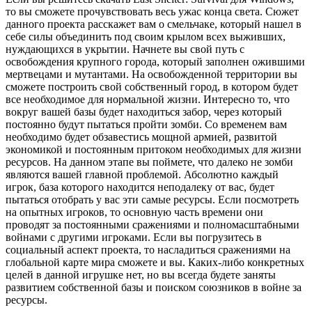
то вы сможете прочувствовать весь ужас конца света. Сюжет
данного проекта расскажет вам о смельчаке, который нашел в
себе силы объединить под своим крылом всех выживших,
нуждающихся в укрытии. Начнете вы свой путь с
освобождения крупного города, который заполнен ожившими
мертвецами и мутантами. На освобожденной территории вы
сможете построить свой собственный город, в котором будет
все необходимое для нормальной жизни. Интересно то, что
вокруг вашей базы будет находиться забор, через который
постоянно будут пытаться пройти зомби. Со временем вам
необходимо будет обзавестись мощной армией, развитой
экономикой и постоянным притоком необходимых для жизни
ресурсов. На данном этапе вы поймете, что далеко не зомби
являются вашей главной проблемой. Абсолютно каждый
игрок, база которого находится неподалеку от вас, будет
пытаться отобрать у вас эти самые ресурсы. Если посмотреть
на опытных игроков, то основную часть времени они
проводят за постоянными сражениями и полномасштабными
войнами с другими игроками. Если вы погрузитесь в
социальный аспект проекта, то насладиться сражениями на
глобальной карте мира сможете и вы. Каких-либо конкретных
целей в данной игрушке нет, но вы всегда будете заняты
развитием собственной базы и поиском союзников в войне за
ресурсы.