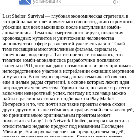
Last Shelter: Survival — глубокая экономическая стратегия, в
которой на ваши плечи ляжет миссия по созданию огромного
убежища для всех выживших после наступления зомби-
апокалипсиса. Тематика смертельного вируса, появления
кровожадных мутантов и уничтожения человечества
используется в сфере развлечений уже очень давно. Такой
теме посвящены многочисленные фильмы, сериалы и,
конечно же, видеоигры. Так исторически сложилось, что
тематике зомби-апокалипсиса разработчики посвящают
экшены и РПГ, которые дают возможность игроку принимать
непосредственное участие в истреблении оживших мертвецов
и мутантов. В последнее время данная тематика обзавелась
еще и целым рядом стратегий, в основе которых лежит идея
возрождения человечества. Удивительно, но такие стратегии
возымели невероятный успех, поэтому их все чаще можно
найти в различных топах и подборках на Play Market.
Интересно и то, что почти все такие проекты очень схожи
друг с другом в плане геймплея и графической составляющей,
но принципиально оригинальным проектом может
похвастаться Long Tech Network Limited, которая выпустила
относительно недавно продукт под названием Последнее
Убежище. Эта игрушка сделает вас предводителем людей,