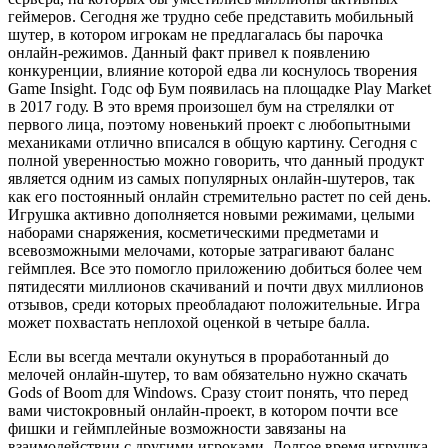
геймеров. Сегодня же трудно себе представить мобильный
шутер, в котором игрокам не предлагалась бы парочка
онлайн-режимов. Данный факт привел к появлению
конкуренции, влияние которой едва ли коснулось творения
Game Insight. Годс оф Бум появилась на площадке Play Market
в 2017 году. В это время произошел бум на стрелялки от
первого лица, поэтому новенький проект с любопытными
механиками отлично вписался в общую картину. Сегодня с
полной уверенностью можно говорить, что данный продукт
является одним из самых популярных онлайн-шутеров, так
как его постоянный онлайн стремительно растет по сей день.
Игрушка активно дополняется новыми режимами, целыми
наборами снаряжения, косметическими предметами и
всевозможными мелочами, которые затрагивают баланс
геймплея. Все это помогло приложению добиться более чем
пятидесяти миллионов скачиваний и почти двух миллионов
отзывов, среди которых преобладают положительные. Игра
может похвастать неплохой оценкой в четыре балла.
Если вы всегда мечтали окунуться в проработанный до
мелочей онлайн-шутер, то вам обязательно нужно скачать
Gods of Boom для Windows. Сразу стоит понять, что перед
вами чистокровный онлайн-проект, в котором почти все
фишки и геймплейные возможности завязаны на
взаимодействии с другими игроками. Долгое время игрушка