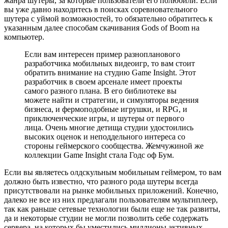
жанра шутеры, за которые пользователи его полюбили. Если
вы уже давно находитесь в поисках соревновательного
шутера с уймой возможностей, то обязательно обратитесь к
указанным далее способам скачивания Gods of Boom на
компьютер.
Если вам интересен пример разнопланового
разработчика мобильных видеоигр, то вам стоит
обратить внимание на студию Game Insight. Этот
разработчик в своем арсенале имеет проекты
самого разного плана. В его библиотеке вы
можете найти и стратегии, и симуляторы ведения
бизнеса, и фермоподобные игрушки, и RPG, и
приключенческие игры, и шутеры от первого
лица. Очень многие детища студии удостоились
высоких оценок и неподдельного интереса со
стороны геймерского сообщества. Жемчужиной же
коллекции Game Insight стала Годс оф Бум.
Если вы являетесь олдскульным мобильным геймером, то вам
должно быть известно, что разного рода шутеры всегда
присутствовали на рынке мобильных приложений. Конечно,
далеко не все из них предлагали пользователям мультиплеер,
так как раньше сетевые технологии были еще не так развиты,
да и некоторые студии не могли позволить себе содержать
сервера, на которых бы уместились миллионы активных