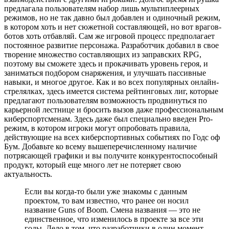
предлагала пользователям набор лишь мультиплеерных
режимов, но не так давно был добавлен и одиночный режим,
в котором хоть и нет сюжетной составляющей, но вот врагов-
ботов хоть отбавляй. Сам же игровой процесс предполагает
постоянное развитие персонажа. Разработчик добавил в свое
творение множество составляющих из заправских RPG,
поэтому вы сможете здесь и прокачивать уровень героя, и
заниматься подбором снаряжения, и улучшать пассивные
навыки, и многое другое. Как и во всех популярных онлайн-
стрелялках, здесь имеется система рейтинговых лиг, которые
предлагают пользователям возможность продвинуться по
карьерной лестнице и бросить вызов даже профессиональным
киберспортсменам. Здесь даже был специально введен Pro-
режим, в котором игроки могут опробовать правила,
действующие на всех киберспортивных событиях по Годс оф
Бум. Добавьте ко всему вышеперечисленному наличие
потрясающей графики и вы получите конкурентоспособный
продукт, который еще много лет не потеряет свою
актуальность.
Если вы когда-то были уже знакомы с данным
проектом, то вам известно, что ранее он носил
название Guns of Boom. Смена названия — это не
единственное, что изменилось в проекте за все эти
годы. Дело в том, что разработчики в один момент