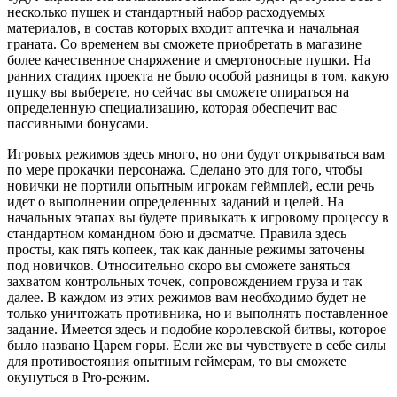
несколько пушек и стандартный набор расходуемых
материалов, в состав которых входит аптечка и начальная
граната. Со временем вы сможете приобретать в магазине
более качественное снаряжение и смертоносные пушки. На
ранних стадиях проекта не было особой разницы в том, какую
пушку вы выберете, но сейчас вы сможете опираться на
определенную специализацию, которая обеспечит вас
пассивными бонусами.
Игровых режимов здесь много, но они будут открываться вам
по мере прокачки персонажа. Сделано это для того, чтобы
новички не портили опытным игрокам геймплей, если речь
идет о выполнении определенных заданий и целей. На
начальных этапах вы будете привыкать к игровому процессу в
стандартном командном бою и дэсматче. Правила здесь
просты, как пять копеек, так как данные режимы заточены
под новичков. Относительно скоро вы сможете заняться
захватом контрольных точек, сопровождением груза и так
далее. В каждом из этих режимов вам необходимо будет не
только уничтожать противника, но и выполнять поставленное
задание. Имеется здесь и подобие королевской битвы, которое
было названо Царем горы. Если же вы чувствуете в себе силы
для противостояния опытным геймерам, то вы сможете
окунуться в Pro-режим.