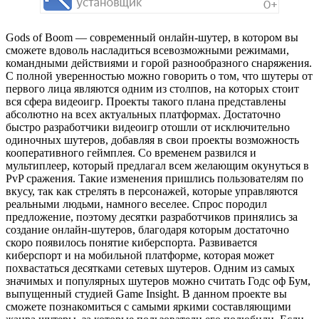
Gods of Boom — современный онлайн-шутер, в котором вы
сможете вдоволь насладиться всевозможными режимами,
командными действиями и горой разнообразного снаряжения.
С полной уверенностью можно говорить о том, что шутеры от
первого лица являются одним из столпов, на которых стоит
вся сфера видеоигр. Проекты такого плана представлены
абсолютно на всех актуальных платформах. Достаточно
быстро разработчики видеоигр отошли от исключительно
одиночных шутеров, добавляя в свои проекты возможность
кооперативного геймплея. Со временем развился и
мультиплеер, который предлагал всем желающим окунуться в
PvP сражения. Такие изменения пришлись пользователям по
вкусу, так как стрелять в персонажей, которые управляются
реальными людьми, намного веселее. Спрос породил
предложение, поэтому десятки разработчиков принялись за
создание онлайн-шутеров, благодаря которым достаточно
скоро появилось понятие киберспорта. Развивается
киберспорт и на мобильной платформе, которая может
похвастаться десятками сетевых шутеров. Одним из самых
значимых и популярных шутеров можно считать Годс оф Бум,
выпущенный студией Game Insight. В данном проекте вы
сможете познакомиться с самыми яркими составляющими