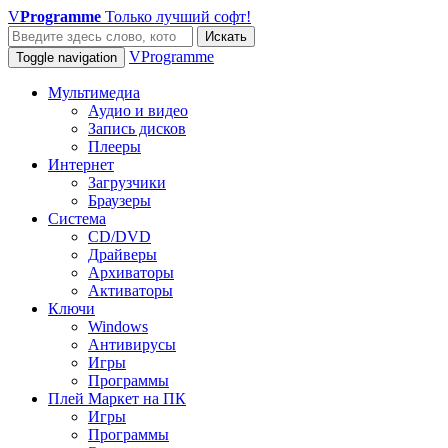
V
Programme
Только лучший софт!
Искать
VProgramme
Toggle navigation
Мультимедиа
Аудио и видео
Запись дисков
Плееры
Интернет
Загрузчики
Браузеры
Система
CD/DVD
Драйверы
Архиваторы
Активаторы
Ключи
Windows
Антивирусы
Игры
Программы
Плей Маркет на ПК
Игры
Программы