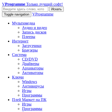
V
Programme
Только лучший софт!
Искать
VProgramme
Toggle navigation
Мультимедиа
Аудио и видео
Запись дисков
Плееры
Интернет
Загрузчики
Браузеры
Система
CD/DVD
Драйверы
Архиваторы
Активаторы
Ключи
Windows
Антивирусы
Игры
Программы
Плей Маркет на ПК
Игры
Программы