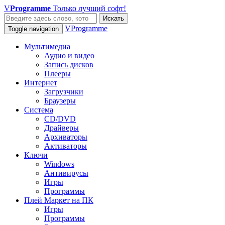
V
Programme
Только лучший софт!
Искать
VProgramme
Toggle navigation
Мультимедиа
Аудио и видео
Запись дисков
Плееры
Интернет
Загрузчики
Браузеры
Система
CD/DVD
Драйверы
Архиваторы
Активаторы
Ключи
Windows
Антивирусы
Игры
Программы
Плей Маркет на ПК
Игры
Программы