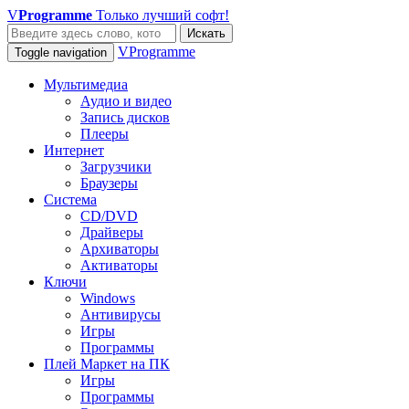
V
Programme
Только лучший софт!
Искать
VProgramme
Toggle navigation
Мультимедиа
Аудио и видео
Запись дисков
Плееры
Интернет
Загрузчики
Браузеры
Система
CD/DVD
Драйверы
Архиваторы
Активаторы
Ключи
Windows
Антивирусы
Игры
Программы
Плей Маркет на ПК
Игры
Программы